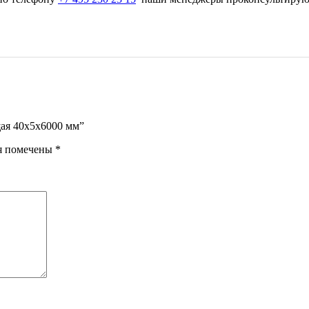
щая 40х5х6000 мм”
я помечены
*